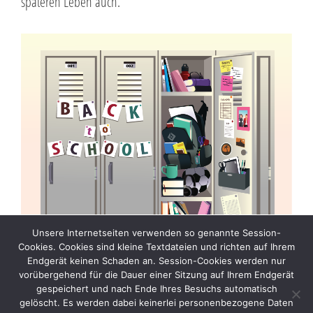
späteren Leben auch.
©
artisticco
Unsere Internetseiten verwenden so genannte Session-
Cookies. Cookies sind kleine Textdateien und richten auf Ihrem
Endgerät keinen Schaden an. Session-Cookies werden nur
vorübergehend für die Dauer einer Sitzung auf Ihrem Endgerät
Datenschutzerklärung
Impressum
AGB
gespeichert und nach Ende Ihres Besuchs automatisch
gelöscht. Es werden dabei keinerlei personenbezogene Daten
Versicherung